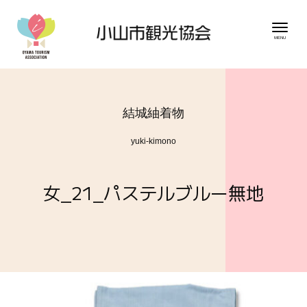
結城紬着物
yuki-kimono
女_21_パステルブルー無地