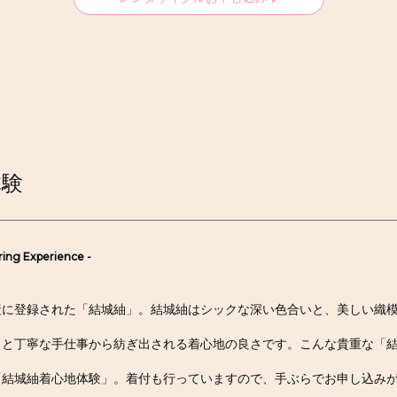
体験
ing Experience -
産に登録された「結城紬」。結城紬はシックな深い色合いと、美しい織
さと丁寧な手仕事から紡ぎ出される着心地の良さです。こんな貴重な「
「結城紬着心地体験」。着付も行っていますので、手ぶらでお申し込み