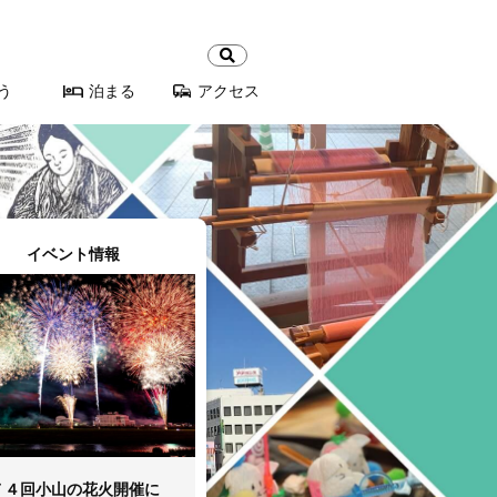
検
索:
う
泊まる
アクセス
イベント情報
７４回小山の花火開催に