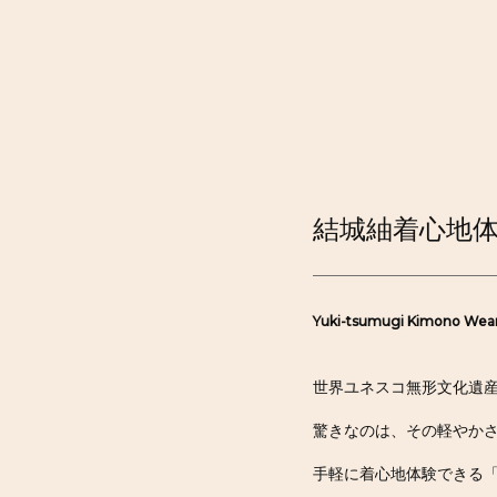
結城紬着心地
Yuki-tsumugi Kimono Wear
世界ユネスコ無形文化遺
驚きなのは、その軽やか
手軽に着心地体験できる