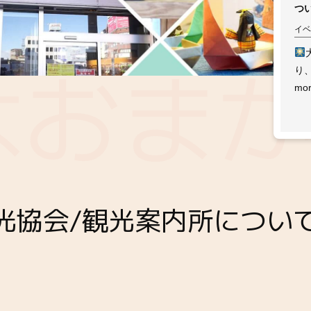
つ
イベ
り
mo
光協会/観光案内所につい