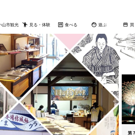
小山市観光
見る・体験
食べる
遊ぶ
買
第