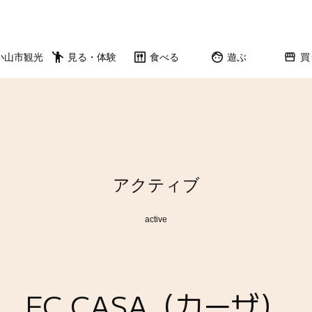
小山市観光
見る・体験
食べる
遊ぶ
買
アクティブ
active
FC CASA（カーザ）