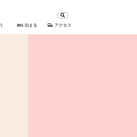
検
索:
う
泊まる
アクセス