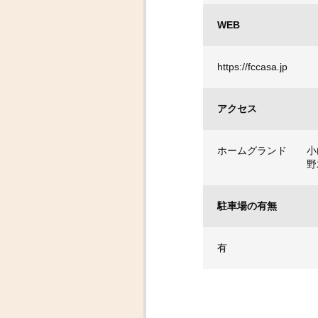
WEB
https://fccasa.jp
アクセス
ホームグランド 小
野木町総合運
駐車場の有無
有