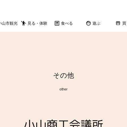
小山市観光
見る・体験
食べる
遊ぶ
買
その他
other
小山商工会議所