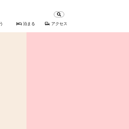
検
索:
う
泊まる
アクセス